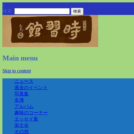
x
検索:
Main menu
Skip to content
ニュース
過去のイベント
写真集
名簿
アルバム
趣味のコーナー
エッセイ集
栄士会
その他