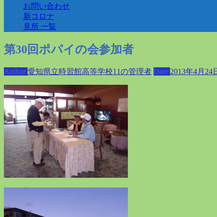
お問い合わせ
新コロナ
見所 一覧
第30回ポパイの会参加者
Author
愛知県立時習館高等学校11の管理者
Date
2013年4月24