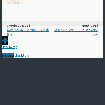
previous post
next post
高鍋夜神楽 見物記 （河本
やきもの･油絵 二人展のお知
義宣）
らせ
Back to top
mobile
desktop