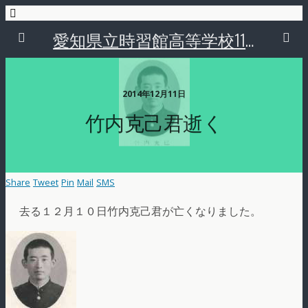
愛知県立時習館高等学校11回生
2014年12月11日
竹内克己君逝く
Share
Tweet
Pin
Mail
SMS
去る１２月１０日竹内克己君が亡くなりました。