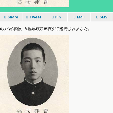
Share
Tweet
Pin
Mail
SMS
6月7日早朝、5組藤村邦香君がご逝去されました。