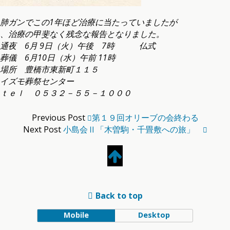
肺ガンでこの1年ほど治療に当たっていましたが
、治療の甲斐なく残念な報告となりました。
通夜 6月 9日（火）午後 7時 仏式
葬儀 6月10日（水）午前 11時
場所 豊橋市東新町１１５
イズモ葬祭センター
ｔｅｌ ０５３２－５５－１０００
Previous Post
第１９回オリーブの会終わる
Next Post
小島会Ⅱ「木曽駒・千畳敷への旅」
Back to top
Mobile
Desktop